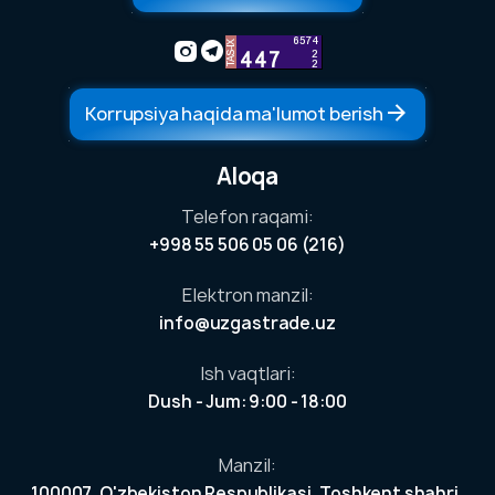
Korrupsiya haqida ma'lumot berish
Aloqa
Telefon raqami:
+998 55 506 05 06 (216)
larga
Elektron manzil:
ston
info@uzgastrade.uz
agi
miz
Ish vaqtlari:
Dush - Jum: 9:00 - 18:00
ga
h
Manzil:
100007, O'zbekiston Respublikasi, Toshkent shahri,