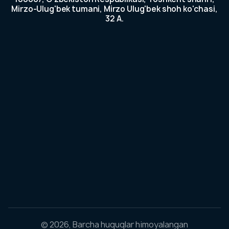
stor va
Mirzo-Ulug'bek tumani, Mirzo Ulug'bek shoh ko'chasi,
yadorlarga
32 A.
va dividendlar
ktivlarni
 haqida ochiq
otlar
sil ma’lumot
olish
Qayta
loqa
gar
avollaringiz
avjud
o’lsa biz
ilan
og‘laning
Aloqaga
© 2026, Barcha huquqlar himoyalangan
chiqish