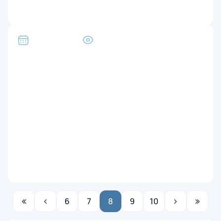
8 Oktyabr, 2024
285
“UzGasTrade” AJda Oʻzbek tili
bayrami keng nishonlanmoqda!
6
7
8
9
10