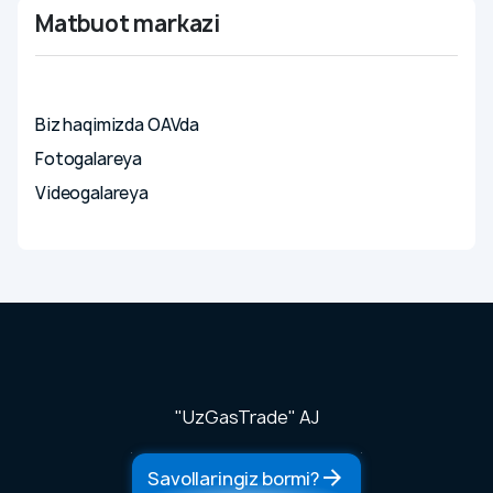
Matbuot markazi
Yangiliklar
Biz haqimizda OAVda
Fotogalareya
Videogalareya
"UzGasTrade" AJ
Savollaringiz bormi?