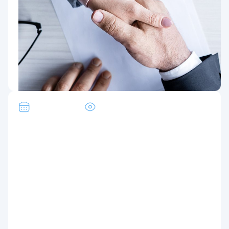
17 Dekabr, 2024
333
“UzGasTrade” AJ Boshqaruv raisining
moliya-iqtisodiyot va
transformatsiya masalalari boʻyicha
birinchi oʻrinbosarini tanlash boʻyicha
tanlovni eʼlon qiladi