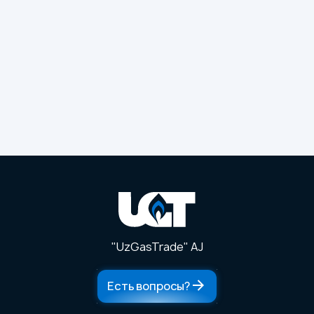
"UzGasTrade" AJ
Есть вопросы?