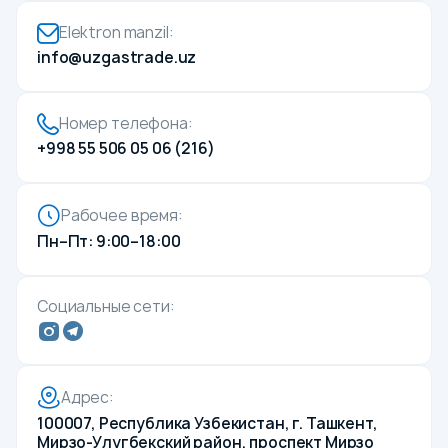
Комплаенс
Elektron manzil:
Пресс-центр
info@uzgastrade.uz
Новости
СМИ о нас
Номер телефона:
Фотогалерея
+998 55 506 05 06 (216)
Видеогалерея
Карьера
Рабочее время:
Энергоэффективность
Пн–Пт: 9:00–18:00
Контакты
Социальные сети:
Адрес:
100007, Республика Узбекистан, г. Ташкент,
Мирзо-Улугбекский район, проспект Мирзо