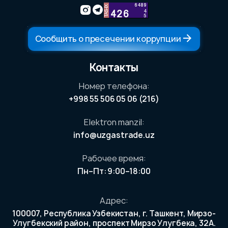
Сообщить о пресечении коррупции
Контакты
ым
ерам
Номер телефона:
+998 55 506 05 06 (216)
Elektron manzil:
а
info@uzgastrade.uz
ынке.
Рабочее время:
е
Пн–Пт: 9:00–18:00
м
Адрес:
орам
100007, Республика Узбекистан, г. Ташкент, Мирзо-
Улугбекский район, проспект Мирзо Улугбека, 32A.