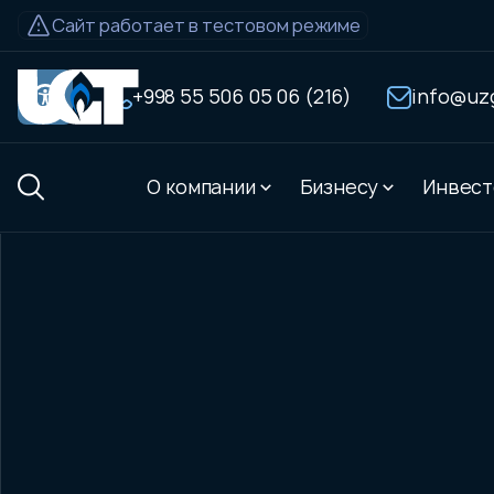
Sayt test
Сайт работает в тестовом режиме
rejimida
ishlamoqda
+998 55 506 05 06 (216)
info@uz
+998
55
О компании
Бизнесу
Инвест
506
info@uzgastrade.uz
05
06
(216)
О компании
Бизнесу
Инвесторы и а
О компании