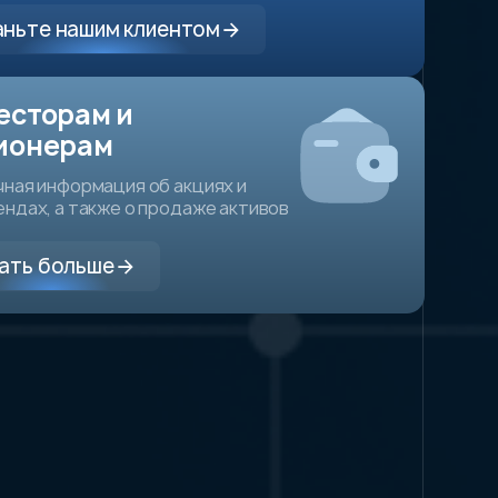
ньте нашим клиентом
есторам и
ионерам
ная информация об акциях и
ндах, а также о продаже активов
ать больше