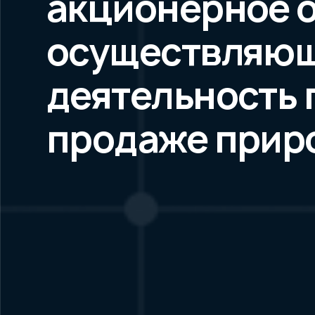
акционерное 
осуществляю
деятельность 
продаже приро