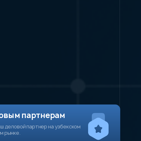
овым партнерам
аш деловой партнер на узбекском
м рынке.