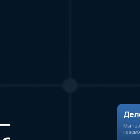
Дел
 —
Мы - в
газово