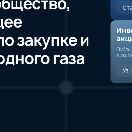
общество,
Ста
щее
Инв
по закупке и
акц
Публич
дного газа
дивиде
Узн