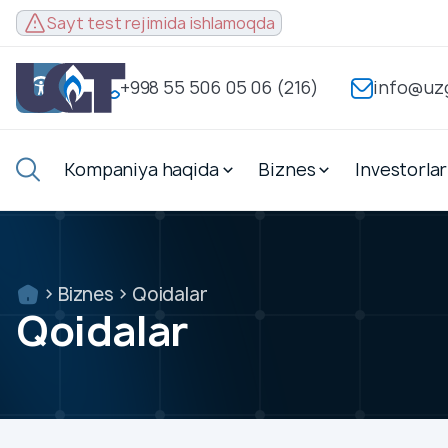
Sayt test
Sayt test rejimida ishlamoqda
rejimida
ishlamoqda
+998 55 506 05 06 (216)
info@uz
+998
55
Kompaniya haqida
Biznes
Investorlar
506
info@uzgastrade.uz
05
06
(216)
Biznes
Qoidalar
Qoidalar
Kompaniya haqida
Biznes
Investorlar
Kompaniya haqida