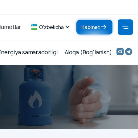
lumotlar
O‘zbekcha
Kabinet
Energiya samaradorligi
Aloqa (Bog`lanish)
Energiya
Aloqa
samaradorligi
(Bog`lanish)