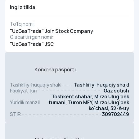
Ingliz tilida
To‘liq nomi:
"UzGasTrade" Join Stock Company
Qisqartirilgan nomi:
"UzGasTrade" JSC
Korxona pasporti
Tashkiliy-huquqiy shakl
Tashkiliy-huquqiy shakl
Faoliyat turi
Gaz sotish
Toshkent shahar, Mirzo Ulug`bek
Yuridik manzil
tumani, Turon MFY, Mirzo Ulug`bek
ko'chasi, 32-A-uy
STIR
309702449