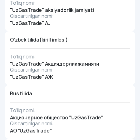
To‘liq nomi:
"UzGasTrade" aksiyadorlik jamiyati
Qisqartirilgan nomi:
"UzGasTrade" AJ
O'zbek tilida(kirill imlosi)
To‘liq nomi:
"UzGasTrade" Aкциядорлик жамияти
Qisqartirilgan nomi:
"UzGasTrade" АЖ
Rus tilida
To‘liq nomi:
Акционерное общество "UzGasTrade"
Qisqartirilgan nomi:
АО "UzGasTrade"