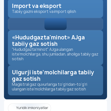
Import va eksport
Tabiiy gazni eksport va import qilish
«Hududgazta'minot» AJga
tabiiy gaz sotish
"Hududgazta'minot" AJga ulangan
iste’molchilarga, shu jumladan, aholiga tabiiy gaz
sotish
Ulgurji iste’molchilarga tabiiy
gaz sotish
Magistral gaz quvurlariga to‘g‘ridan-to‘g‘ri
ulangan iste’molchilarga tabiiy gaz sotish
Yuridik imkoniyatlar