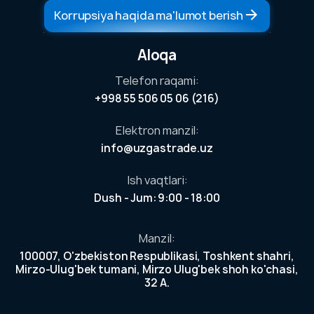
Korrupsiya haqida ma'lumot berish
Aloqa
Telefon raqami:
+998 55 506 05 06 (216)
larga
Elektron manzil:
ston
info@uzgastrade.uz
agi
miz
Ish vaqtlari:
Dush - Jum: 9:00 - 18:00
ga
h
Manzil:
100007, O'zbekiston Respublikasi, Toshkent shahri,
va
Mirzo-Ulug'bek tumani, Mirzo Ulug'bek shoh ko'chasi,
rlarga
32 A.
dendlar