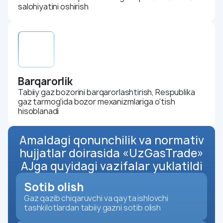
salohiyatini oshirish
Barqarorlik
Tabiiy gaz bozorini barqarorlashtirish, Respublika
gaz tarmog'ida bozor mexanizmlariga o'tish
hisoblanadi
Amaldagi qonunchilik va normativ
hujjatlar doirasida «UzGasTrade»
AJga quyidagi vazifalar yuklatildi
Sotib olish
Gaz qazib chiqaruvchi va qayta ishlovchi
tashkilotlardan tabiiy gazni sotib olish