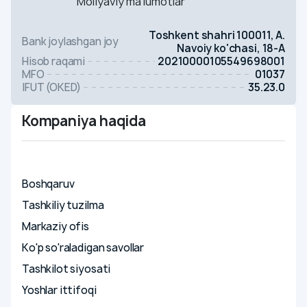
Moliyaviy ma'lumotlar
Toshkent shahri 100011, A.
Bank joylashgan joy
Navoiy ko'chasi, 18-A
Hisob raqami
20210000105549698001
MFO
01037
IFUT (OKED)
35.23.0
Kompaniya haqida
Kompaniya haqida
Boshqaruv
Tashkiliy tuzilma
Markaziy ofis
Ko'p so'raladigan savollar
Tashkilot siyosati
Yoshlar ittifoqi