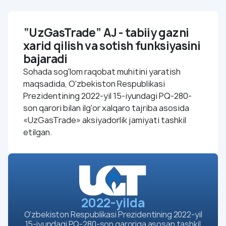
Tashkilot siyosati
Yoshlar ittifoqi
“UzGasTrade” AJ - tabiiy gazni
Korrupsiya qarshi kurashish
xarid qilish va sotish funksiyasini
Sertifikatlar
bajaradi
Integratsiyalashgan boshqaruv tizimi
Sohada sog'lom raqobat muhitini yaratish
Biznes
maqsadida, O'zbekiston Respublikasi
Biz biznes uchunmiz
Prezidentining 2022-yil 15-iyundagi PQ-280-
son qarori bilan ilg'or xalqaro tajriba asosida
Tender va tanlov tartiblari
«UzGasTrade» aksiyadorlik jamiyati tashkil
Qoidalar
etilgan.
Investorlar va aksiyadorlar
Korporativ boshqaruv
Axborotni oshkor qilish
Hisobotlar
2022-yilda
Nizom va ichki tartib qoidalari
O‘zbekiston Respublikasi Prezidentining 2022-yil
Aksiyalar va dividendlar
15-iyundagi PQ-280-son qaroriga asosan tashkil