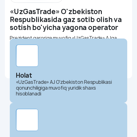
«UzGasTrade» O'zbekiston
Respublikasida gaz sotib olish va
sotish bo'yicha yagona operator
Prezident qaroriga muvofiq «UzGasTrade» AJga
markazlashtirilgan tartibda tabiiy gaz (savdo
kompaniyasi) sotib olish va sotish vazifasi yuklatildi.
Kompaniya faoliyatning ushbu turidagi yagona
operator hisoblanadi
Holat
«UzGasTrade» AJ O'zbekiston Respublikasi
qonunchiligiga muvofiq yuridik shaxs
hisoblanadi