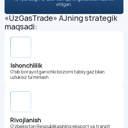
Aktivlarni sotish
etilgan.
Komplaens
«UzGasTrade» AJning strategik
Matbuot markazi
maqsadi:
Yangiliklar
Biz haqimizda OAVda
Fotogalareya
Videogalareya
Ishonchlilik
Karyera
O'sib borayotgan ichki bozorni tabiiy gaz bilan
Energiya samaradorligi
uzluksiz ta'minlash
Aloqa (Bog`lanish)
Rivojlanish
O'zbekiston Respublikasining eksport va tranzit