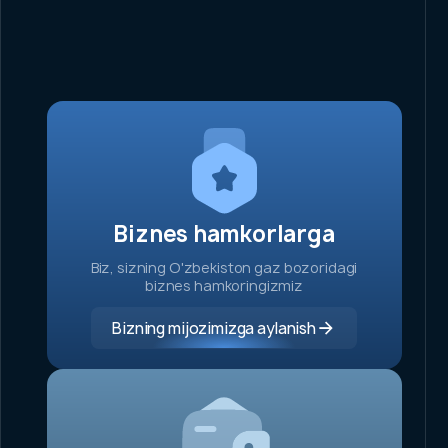
larga
ston
agi
miz
ga
h
stor va
Biznes hamkorlarga
yadorlarga
Biz, sizning O'zbekiston gaz bozoridagi
va dividendlar
biznes hamkoringizmiz
ktivlarni
 haqida ochiq
Bizning mijozimizga aylanish
otlar
sil ma’lumot
olish
Qayta