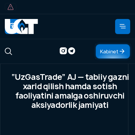
Kabinet
Kabinet
“UzGasTrade” AJ — tabiiy gazni
Kompaniya haqida
xarid qilish hamda sotish
Kompaniya haqida
faoliyatini amalga oshiruvchi
Boshqaruv
aksiyadorlik jamiyati
Tashkiliy tuzilma
Markaziy ofis
Ko'p so'raladigan savollar